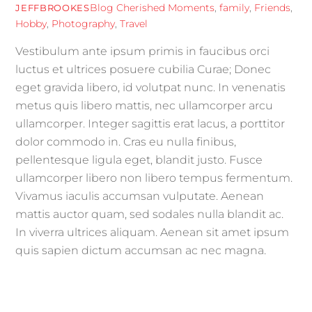
Blog
Cherished Moments
,
family
,
Friends
,
JEFFBROOKES
Hobby
,
Photography
,
Travel
Vestibulum ante ipsum primis in faucibus orci
luctus et ultrices posuere cubilia Curae; Donec
eget gravida libero, id volutpat nunc. In venenatis
metus quis libero mattis, nec ullamcorper arcu
ullamcorper. Integer sagittis erat lacus, a porttitor
dolor commodo in. Cras eu nulla finibus,
pellentesque ligula eget, blandit justo. Fusce
ullamcorper libero non libero tempus fermentum.
Vivamus iaculis accumsan vulputate. Aenean
mattis auctor quam, sed sodales nulla blandit ac.
In viverra ultrices aliquam. Aenean sit amet ipsum
quis sapien dictum accumsan ac nec magna.