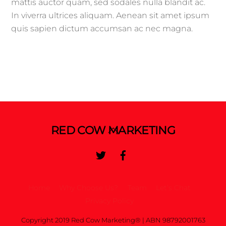
mattis auctor quam, sed sodales nulla blandit ac.
In viverra ultrices aliquam. Aenean sit amet ipsum
quis sapien dictum accumsan ac nec magna.
Back
RED COW MARKETING
To
Twitter
Facebook
Top
Home
Why Choose Us?
Team
Let’s Chat
Privacy Policy
Copyright 2019 Red Cow Marketing® | ABN 98792001763