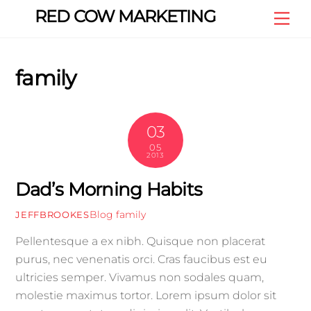
Skip
RED COW MARKETING
Me
to
content
family
03
05
2013
Dad’s Morning Habits
Blog
family
JEFFBROOKES
Pellentesque a ex nibh. Quisque non placerat
purus, nec venenatis orci. Cras faucibus est eu
ultricies semper. Vivamus non sodales quam,
molestie maximus tortor. Lorem ipsum dolor sit